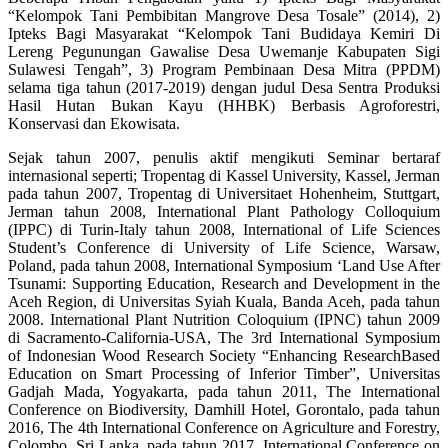
“Kelompok Tani Pembibitan Mangrove Desa Tosale” (2014), 2)
Ipteks Bagi Masyarakat “Kelompok Tani Budidaya Kemiri Di
Lereng Pegunungan Gawalise Desa Uwemanje Kabupaten Sigi
Sulawesi Tengah”, 3) Program Pembinaan Desa Mitra (PPDM)
selama tiga tahun (2017-2019) dengan judul Desa Sentra Produksi
Hasil Hutan Bukan Kayu (HHBK) Berbasis Agroforestri,
Konservasi dan Ekowisata.
Sejak tahun 2007, penulis aktif mengikuti Seminar bertaraf
internasional seperti; Tropentag di Kassel University, Kassel, Jerman
pada tahun 2007, Tropentag di Universitaet Hohenheim, Stuttgart,
Jerman tahun 2008, International Plant Pathology Colloquium
(IPPC) di Turin-Italy tahun 2008, International of Life Sciences
Student’s Conference di University of Life Science, Warsaw,
Poland, pada tahun 2008, International Symposium ‘Land Use After
Tsunami: Supporting Education, Research and Development in the
Aceh Region, di Universitas Syiah Kuala, Banda Aceh, pada tahun
2008. International Plant Nutrition Coloquium (IPNC) tahun 2009
di Sacramento-California-USA, The 3rd International Symposium
of Indonesian Wood Research Society “Enhancing ResearchBased
Education on Smart Processing of Inferior Timber”, Universitas
Gadjah Mada, Yogyakarta, pada tahun 2011, The International
Conference on Biodiversity, Damhill Hotel, Gorontalo, pada tahun
2016, The 4th International Conference on Agriculture and Forestry,
Colombo, Sri Lanka, pada tahun 2017, International Conference on