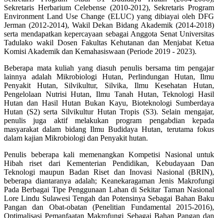
Sekretaris Herbarium Celebense (2010-2012), Sekretaris Program
Environment Land Use Change (ELUC) yang dibiayai oleh DFG
Jerman (2012-2014), Wakil Dekan Bidang Akademik (2014-2018)
serta mendapatkan kepercayaan sebagai Anggota Senat Universitas
Tadulako wakil Dosen Fakultas Kehutanan dan Menjabat Ketua
Komisi Akademik dan Kemahasiswaan (Periode 2019 - 2023).
Beberapa mata kuliah yang diasuh penulis bersama tim pengajar
lainnya adalah Mikrobiologi Hutan, Perlindungan Hutan, Ilmu
Penyakit Hutan, Silvikultur, Silvika, Ilmu Kesehatan Hutan,
Pengelolaan Nutrisi Hutan, Ilmu Tanah Hutan, Teknologi Hasil
Hutan dan Hasil Hutan Bukan Kayu, Bioteknologi Sumberdaya
Hutan (S2) serta Silvikultur Hutan Tropis (S3). Selain mengajar,
penulis juga aktif melakukan program pengabdian kepada
masyarakat dalam bidang Ilmu Budidaya Hutan, terutama fokus
dalam kajian Mikrobiologi dan Penyakit hutan.
Penulis beberapa kali memenangkan Kompetisi Nasional untuk
Hibah riset dari Kementerian Pendidikan, Kebudayaan Dan
Teknologi maupun Badan Riset dan Inovasi Nasional (BRIN),
beberapa diantaranya adalah; Keanekaragaman Jenis Makrofungi
Pada Berbagai Tipe Penggunaan Lahan di Sekitar Taman Nasional
Lore Lindu Sulawesi Tengah dan Potensinya Sebagai Bahan Baku
Pangan dan Obat-obatan (Penelitian Fundamental 2015-2016),
Optimalisasi Pemanfaatan Makrofungi Sebagai Bahan Pangan dan