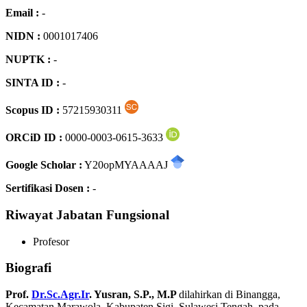
Email :
-
NIDN :
0001017406
NUPTK :
-
SINTA ID :
-
Scopus ID :
57215930311
ORCiD ID :
0000-0003-0615-3633
Google Scholar :
Y20opMYAAAAJ
Sertifikasi Dosen :
-
Riwayat Jabatan Fungsional
Profesor
Biografi
Prof.
Dr.Sc.Agr.Ir
. Yusran, S.P., M.P
dilahirkan di Binangga,
Kecamatan Marawola, Kabupaten Sigi, Sulawesi Tengah, pada