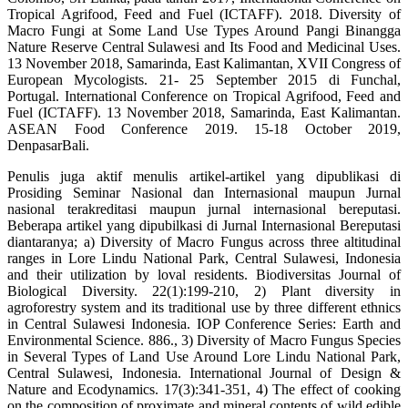
Tropical Agrifood, Feed and Fuel (ICTAFF). 2018. Diversity of
Macro Fungi at Some Land Use Types Around Pangi Binangga
Nature Reserve Central Sulawesi and Its Food and Medicinal Uses.
13 November 2018, Samarinda, East Kalimantan, XVII Congress of
European Mycologists. 21- 25 September 2015 di Funchal,
Portugal. International Conference on Tropical Agrifood, Feed and
Fuel (ICTAFF). 13 November 2018, Samarinda, East Kalimantan.
ASEAN Food Conference 2019. 15-18 October 2019,
DenpasarBali.
Penulis juga aktif menulis artikel-artikel yang dipublikasi di
Prosiding Seminar Nasional dan Internasional maupun Jurnal
nasional terakreditasi maupun jurnal internasional bereputasi.
Beberapa artikel yang dipubilkasi di Jurnal Internasional Bereputasi
diantaranya; a) Diversity of Macro Fungus across three altitudinal
ranges in Lore Lindu National Park, Central Sulawesi, Indonesia
and their utilization by loval residents. Biodiversitas Journal of
Biological Diversity. 22(1):199-210, 2) Plant diversity in
agroforestry system and its traditional use by three different ethnics
in Central Sulawesi Indonesia. IOP Conference Series: Earth and
Environmental Science. 886., 3) Diversity of Macro Fungus Species
in Several Types of Land Use Around Lore Lindu National Park,
Central Sulawesi, Indonesia. International Journal of Design &
Nature and Ecodynamics. 17(3):341-351, 4) The effect of cooking
on the composition of proximate and mineral contents of wild edible