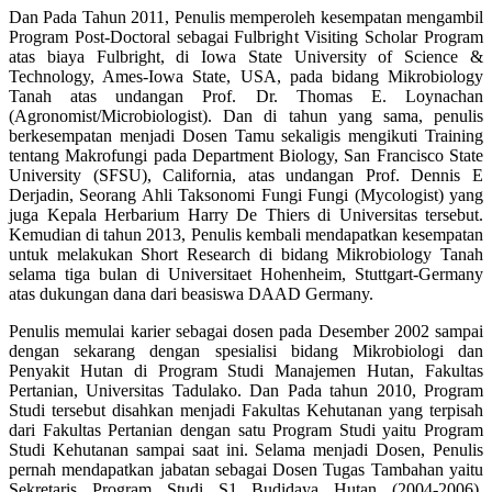
Dan Pada Tahun 2011, Penulis memperoleh kesempatan mengambil
Program Post-Doctoral sebagai Fulbright Visiting Scholar Program
atas biaya Fulbright, di Iowa State University of Science &
Technology, Ames-Iowa State, USA, pada bidang Mikrobiology
Tanah atas undangan Prof. Dr. Thomas E. Loynachan
(Agronomist/Microbiologist). Dan di tahun yang sama, penulis
berkesempatan menjadi Dosen Tamu sekaligis mengikuti Training
tentang Makrofungi pada Department Biology, San Francisco State
University (SFSU), California, atas undangan Prof. Dennis E
Derjadin, Seorang Ahli Taksonomi Fungi Fungi (Mycologist) yang
juga Kepala Herbarium Harry De Thiers di Universitas tersebut.
Kemudian di tahun 2013, Penulis kembali mendapatkan kesempatan
untuk melakukan Short Research di bidang Mikrobiology Tanah
selama tiga bulan di Universitaet Hohenheim, Stuttgart-Germany
atas dukungan dana dari beasiswa DAAD Germany.
Penulis memulai karier sebagai dosen pada Desember 2002 sampai
dengan sekarang dengan spesialisi bidang Mikrobiologi dan
Penyakit Hutan di Program Studi Manajemen Hutan, Fakultas
Pertanian, Universitas Tadulako. Dan Pada tahun 2010, Program
Studi tersebut disahkan menjadi Fakultas Kehutanan yang terpisah
dari Fakultas Pertanian dengan satu Program Studi yaitu Program
Studi Kehutanan sampai saat ini. Selama menjadi Dosen, Penulis
pernah mendapatkan jabatan sebagai Dosen Tugas Tambahan yaitu
Sekretaris Program Studi S1 Budidaya Hutan (2004-2006),