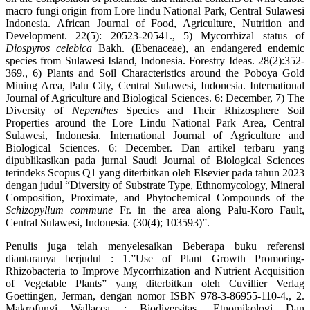
macro fungi origin from Lore lindu National Park, Central Sulawesi
Indonesia. African Journal of Food, Agriculture, Nutrition and
Development. 22(5): 20523-20541., 5) Mycorrhizal status of
Diospyros celebica
Bakh. (Ebenaceae), an endangered endemic
species from Sulawesi Island, Indonesia. Forestry Ideas. 28(2):352-
369., 6) Plants and Soil Characteristics around the Poboya Gold
Mining Area, Palu City, Central Sulawesi, Indonesia. International
Journal of Agriculture and Biological Sciences. 6: December, 7) The
Diversity of
Nepenthes
Species and Their Rhizosphere Soil
Properties around the Lore Lindu National Park Area, Central
Sulawesi, Indonesia. International Journal of Agriculture and
Biological Sciences. 6: December. Dan artikel terbaru yang
dipublikasikan pada jurnal Saudi Journal of Biological Sciences
terindeks Scopus Q1 yang diterbitkan oleh Elsevier pada tahun 2023
dengan judul “Diversity of Substrate Type, Ethnomycology, Mineral
Composition, Proximate, and Phytochemical Compounds of the
Schizopyllum commune
Fr. in the area along Palu-Koro Fault,
Central Sulawesi, Indonesia. (30(4); 103593)”.
Penulis juga telah menyelesaikan Beberapa buku referensi
diantaranya berjudul : 1.”Use of Plant Growth Promoring-
Rhizobacteria to Improve Mycorrhization and Nutrient Acquisition
of Vegetable Plants” yang diterbitkan oleh Cuvillier Verlag
Goettingen, Jerman, dengan nomor ISBN 978-3-86955-110-4., 2.
Makrofungi Wallacea : Biodiversitas, Etnomikologi Dan