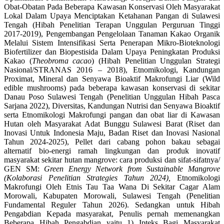
Obat-Obatan Pada Beberapa Kawasan Konservasi Oleh Masyarakat
Lokal Dalam Upaya Menciptakan Ketahanan Pangan di Sulawesi
Tengah (Hibah Penelitian Terapan Unggulan Perguruan Tinggi
2017-2019), Pengembangan Pengelolaan Tanaman Kakao Organik
Melalui Sistem Intensifikasi Serta Penerapan Mikro-Bioteknologi
Biofertilizer dan Biopestisida Dalam Upaya Peningkatan Produksi
Kakao (
Theobroma cacao
) (Hibah Penelitian Unggulan Strategi
Nasional/STRANAS 2016 – 2018), Etnomikologi, Kandungan
Proximat, Mineral dan Senyawa Bioaktif Makrofungi Liar (Wild
edible mushrooms) pada beberapa kawasan konservasi di sekitar
Danau Poso Sulawesi Tengah (Penelitian Unggulan Hibah Pasca
Sarjana 2022), Diversitas, Kandungan Nutrisi dan Senyawa Bioaktif
serta Etnomikologi Makrofungi pangan dan obat liar di Kawasan
Hutan oleh Masyarakat Adat Bunggu Sulawesi Barat (Riset dan
Inovasi Untuk Indonesia Maju, Badan Riset dan Inovasi Nasional
Tahun 2024-2025), Pellet dari cabang pohon bakau sebagai
alternatif bio-energi ramah lingkungan dan produk inovatif
masyarakat sekitar hutan mangrove: cara produksi dan sifat-sifatnya/
GEN SM:
Green Energy Network from Sustainable Mangrove
(Kolaborasi Penelitian Strategies Tahun 2024),
Etnomikologi
Makrofungi Oleh Etnis Tau Taa Wana Di Sekitar Cagar Alam
Morowali, Kabupaten Morowali, Sulawesi Tengah (Penelitian
Fundamental Reguler Tahun 2026). Sedangkan untuk Hibah
Pengabdian Kepada masyarakat, Penulis pernah memenangkan
Beberapa Hibah Pengabdian yaitu 1) Ipteks Bagi Masyarakat