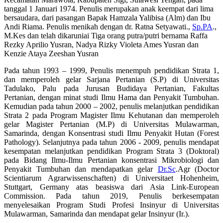
tanggal 1 Januari 1974. Penulis merupakan anak keempat dari lima
bersaudara, dari pasangan Bapak Hamzala Yalibisa (Alm) dan Ibu
Andi Riama. Penulis menikah dengan dr. Ratna Setyawati.,
Sp.PA
.,
M.Kes dan telah dikaruniai Tiga orang putra/putri bernama Raffa
Rezky Aprilio Yusran, Nadya Rizky Violeta Ames Yusran dan
Kenzie Ataya Zeeshan Yusran
Pada tahun 1993 – 1999, Penulis menempuh pendidikan Strata 1,
dan memperoleh gelar Sarjana Pertanian (S.P) di Universitas
Tadulako, Palu pada Jurusan Budidaya Pertanian, Fakultas
Pertanian, dengan minat studi Ilmu Hama dan Penyakit Tumbuhan.
Kemudian pada tahun 2000 – 2002, penulis melanjutkan pendidikan
Strata 2 pada Program Magister Ilmu Kehutanan dan memperoleh
gelar Magister Pertanian (M.P) di Universitas Mulawarman,
Samarinda, dengan Konsentrasi studi Ilmu Penyakit Hutan (Forest
Pathology). Selanjutnya pada tahun 2006 - 2009, penulis mendapat
kesempatan melanjutkan pendidikan Program Strata 3 (Doktoral)
pada Bidang Ilmu-Ilmu Pertanian konsentrasi Mikrobiologi dan
Penyakit Tumbuhan dan mendapatkan gelar
Dr.Sc
.Agr (Doctor
Scientiarum Agrarwissenschaften) di Universitaet Hohenheim,
Stuttgart, Germany atas beasiswa dari Asia Link-European
Commission. Pada tahun 2019, Penulis berkesempatan
menyelesaikan Program Studi Profesi Insinyur di Universitas
Mulawarman, Samarinda dan mendapat gelar Insinyur (Ir.).